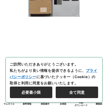
ご訪問いただきありがとうございます。
私たちがより良い情報を提供できるように、
プライ
バシーポリシー
に基づいたクッキー（Cookie）の
取得と利用に同意をお願いいたします。
必要最小限
全て同意
印刷
サムネイル
資料情報
画面操作
全画面
概観図
ダウンロード