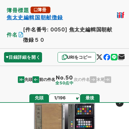
簿冊標題
簿冊
焦太史編輯国朝献徴録
[件名番号: 0050]
焦太史編輯国朝献
件名
徴録５０
目録詳細を開く
URIをコピー
No.50
先頭
末尾
前の件名
次の件名
全50点中
ページ
先頭
最後