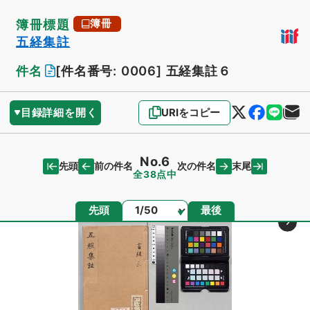
簿冊標題
簿冊
五経集註
件名
[件名番号: 0006]
五経集註６
目録詳細を開く
URIをコピー
No.6
先頭
末尾
前の件名
次の件名
全38点中
ページ
先頭
最後