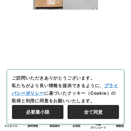
ご訪問いただきありがとうございます。
私たちがより良い情報を提供できるように、
プライ
バシーポリシー
に基づいたクッキー（Cookie）の
取得と利用に同意をお願いいたします。
必要最小限
全て同意
印刷
サムネイル
資料情報
画面操作
全画面
概観図
ダウンロード