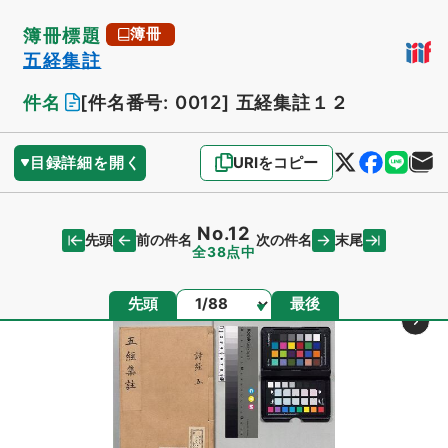
簿冊標題
簿冊
五経集註
件名
[件名番号: 0012]
五経集註１２
目録詳細を開く
URIをコピー
No.12
先頭
末尾
前の件名
次の件名
全38点中
ページ
先頭
最後