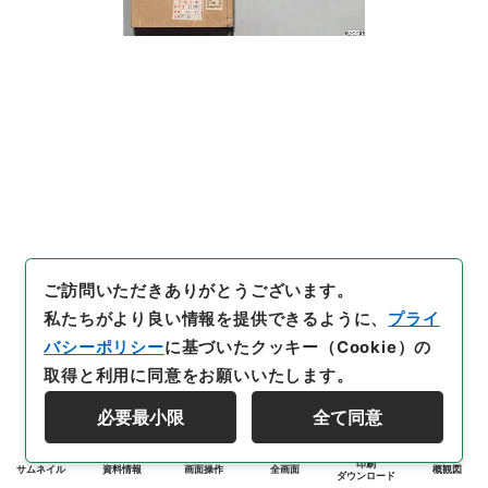
ご訪問いただきありがとうございます。
私たちがより良い情報を提供できるように、
プライ
バシーポリシー
に基づいたクッキー（Cookie）の
取得と利用に同意をお願いいたします。
必要最小限
全て同意
印刷
サムネイル
資料情報
画面操作
全画面
概観図
ダウンロード