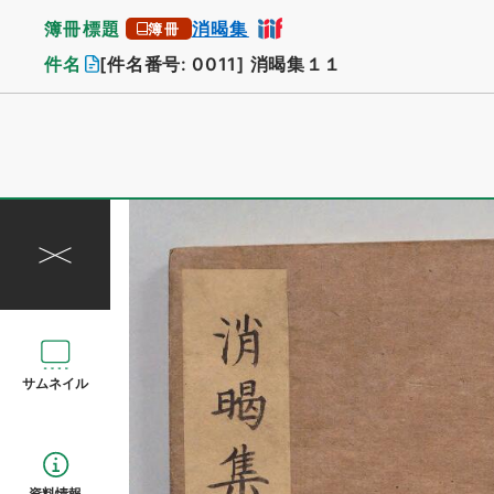
簿冊標題
消暍集
簿冊
件名
[件名番号: 0011]
消暍集１１
サムネイル
資料情報