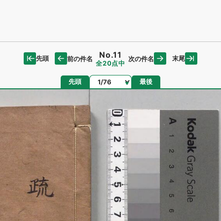
No.11
先頭
末尾
前の件名
次の件名
全20点中
ページ
先頭
最後