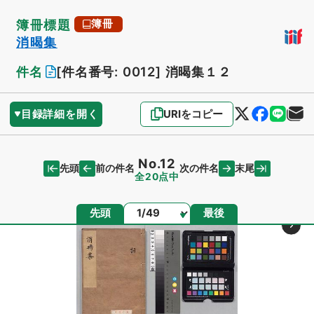
簿冊標題
簿冊
消暍集
件名
[件名番号: 0012]
消暍集１２
目録詳細を開く
URIをコピー
No.12
先頭
末尾
前の件名
次の件名
全20点中
ページ
先頭
最後