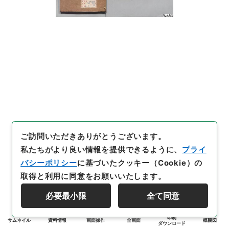
ご訪問いただきありがとうございます。
私たちがより良い情報を提供できるように、
プライ
バシーポリシー
に基づいたクッキー（Cookie）の
取得と利用に同意をお願いいたします。
必要最小限
全て同意
印刷
サムネイル
資料情報
画面操作
全画面
概観図
ダウンロード