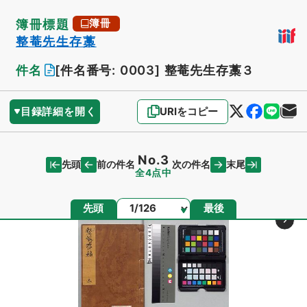
簿冊標題
簿冊
整菴先生存藁
件名
[件名番号: 0003]
整菴先生存藁３
目録詳細を開く
URIをコピー
No.3
先頭
末尾
前の件名
次の件名
全4点中
ページ
先頭
最後