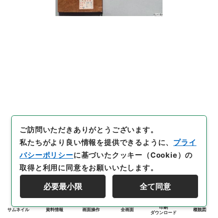
ご訪問いただきありがとうございます。
私たちがより良い情報を提供できるように、
プライ
バシーポリシー
に基づいたクッキー（Cookie）の
取得と利用に同意をお願いいたします。
必要最小限
全て同意
印刷
サムネイル
資料情報
画面操作
全画面
概観図
ダウンロード