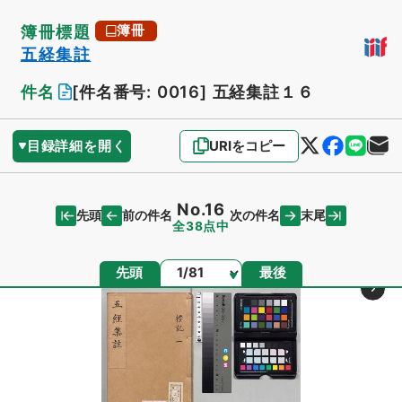
簿冊標題
簿冊
五経集註
件名
[件名番号: 0016]
五経集註１６
目録詳細を開く
URIをコピー
No.16
先頭
末尾
前の件名
次の件名
全38点中
ページ
先頭
最後