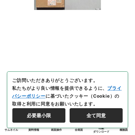
ご訪問いただきありがとうございます。
私たちがより良い情報を提供できるように、
プライ
バシーポリシー
に基づいたクッキー（Cookie）の
取得と利用に同意をお願いいたします。
必要最小限
全て同意
印刷
サムネイル
資料情報
画面操作
全画面
概観図
ダウンロード