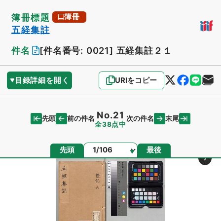
簿冊標題
簿冊
五経集註
件名
[件名番号: 0021]
五経集註２１
目録詳細を開く
URIをコピー
No.21
先頭
末尾
前の件名
次の件名
全38点中
ページ
先頭
最後