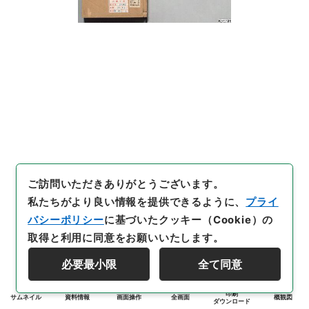
ご訪問いただきありがとうございます。
私たちがより良い情報を提供できるように、
プライ
バシーポリシー
に基づいたクッキー（Cookie）の
取得と利用に同意をお願いいたします。
必要最小限
全て同意
印刷
サムネイル
資料情報
画面操作
全画面
概観図
ダウンロード