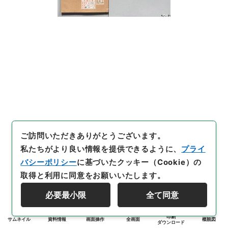
ご訪問いただきありがとうございます。
私たちがより良い情報を提供できるように、
プライ
バシーポリシー
に基づいたクッキー（Cookie）の
取得と利用に同意をお願いいたします。
必要最小限
全て同意
印刷
サムネイル
資料情報
画面操作
全画面
概観図
ダウンロード