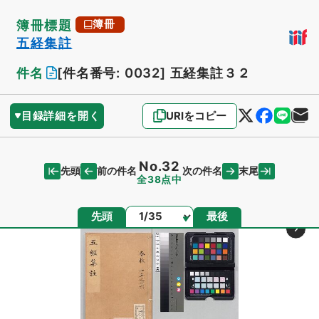
簿冊標題
簿冊
五経集註
件名
[件名番号: 0032]
五経集註３２
目録詳細を開く
URIをコピー
No.32
先頭
末尾
前の件名
次の件名
全38点中
ページ
先頭
最後