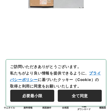
ご訪問いただきありがとうございます。
私たちがより良い情報を提供できるように、
プライ
バシーポリシー
に基づいたクッキー（Cookie）の
取得と利用に同意をお願いいたします。
必要最小限
全て同意
印刷
サムネイル
資料情報
画面操作
全画面
概観図
ダウンロード