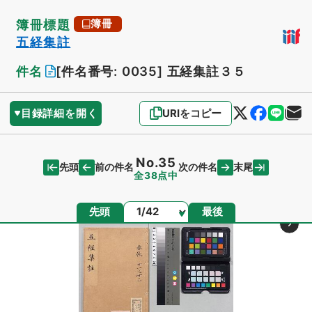
簿冊標題
簿冊
五経集註
件名
[件名番号: 0035]
五経集註３５
目録詳細を開く
URIをコピー
No.35
先頭
末尾
前の件名
次の件名
全38点中
ページ
先頭
最後