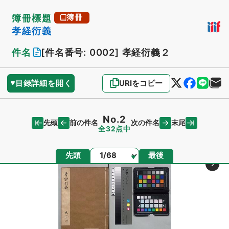
簿冊標題
簿冊
孝経衍義
件名
[件名番号: 0002]
孝経衍義２
目録詳細を開く
URIをコピー
No.2
先頭
末尾
前の件名
次の件名
全32点中
ページ
先頭
最後