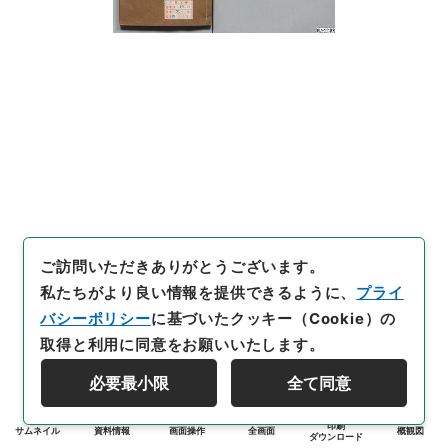
ご訪問いただきありがとうございます。
私たちがより良い情報を提供できるように、
プライ
バシーポリシー
に基づいたクッキー（Cookie）の
取得と利用に同意をお願いいたします。
必要最小限
全て同意
印刷
サムネイル
資料情報
画面操作
全画面
概観図
ダウンロード