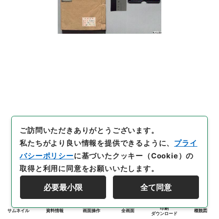
ご訪問いただきありがとうございます。
私たちがより良い情報を提供できるように、
プライ
バシーポリシー
に基づいたクッキー（Cookie）の
取得と利用に同意をお願いいたします。
必要最小限
全て同意
印刷
サムネイル
資料情報
画面操作
全画面
概観図
ダウンロード