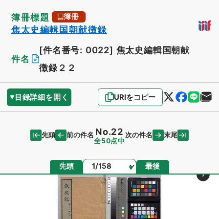
簿冊標題
簿冊
焦太史編輯国朝献徴録
[件名番号: 0022]
焦太史編輯国朝献
件名
徴録２２
目録詳細を開く
URIをコピー
No.22
先頭
末尾
前の件名
次の件名
全50点中
ページ
先頭
最後