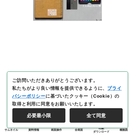
ご訪問いただきありがとうございます。
私たちがより良い情報を提供できるように、
プライ
バシーポリシー
に基づいたクッキー（Cookie）の
取得と利用に同意をお願いいたします。
必要最小限
全て同意
印刷
サムネイル
資料情報
画面操作
全画面
概観図
ダウンロード