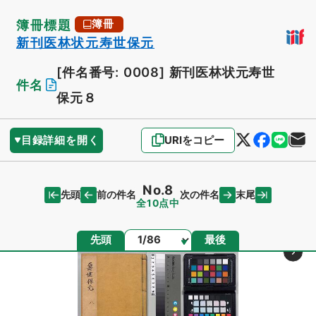
簿冊標題
簿冊
新刊医林状元寿世保元
[件名番号: 0008]
新刊医林状元寿世
件名
保元８
目録詳細を開く
URIをコピー
No.8
先頭
末尾
前の件名
次の件名
全10点中
ページ
先頭
最後