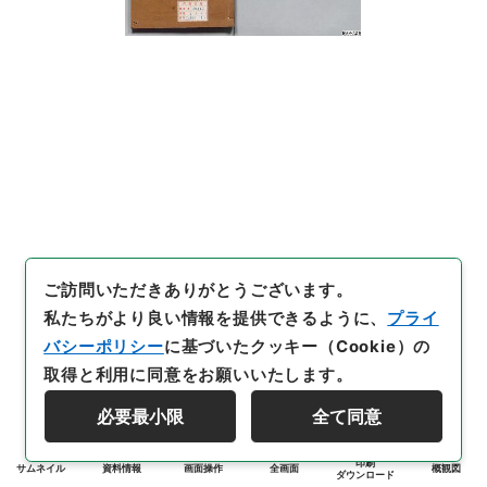
ご訪問いただきありがとうございます。
私たちがより良い情報を提供できるように、
プライ
バシーポリシー
に基づいたクッキー（Cookie）の
取得と利用に同意をお願いいたします。
必要最小限
全て同意
印刷
サムネイル
資料情報
画面操作
全画面
概観図
ダウンロード