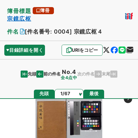
簿冊標題
簿冊
宗鏡広枢
件名
[件名番号: 0004]
宗鏡広枢４
目録詳細を開く
URIをコピー
No.4
先頭
末尾
前の件名
次の件名
全4点中
ページ
先頭
最後