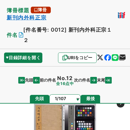
簿冊標題
簿冊
新刊内外科正宗
[件名番号: 0012]
新刊内外科正宗１
件名
２
目録詳細を開く
URIをコピー
No.12
先頭
末尾
前の件名
次の件名
全16点中
ページ
先頭
最後