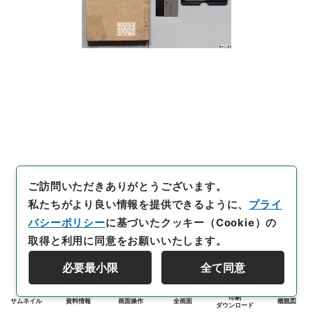
ご訪問いただきありがとうございます。
私たちがより良い情報を提供できるように、
プライ
バシーポリシー
に基づいたクッキー（Cookie）の
取得と利用に同意をお願いいたします。
必要最小限
全て同意
印刷
サムネイル
資料情報
画面操作
全画面
概観図
ダウンロード