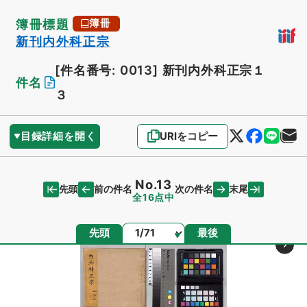
簿冊標題
簿冊
新刊内外科正宗
[件名番号: 0013]
新刊内外科正宗１
件名
３
目録詳細を開く
URIをコピー
No.13
先頭
末尾
前の件名
次の件名
全16点中
ページ
先頭
最後