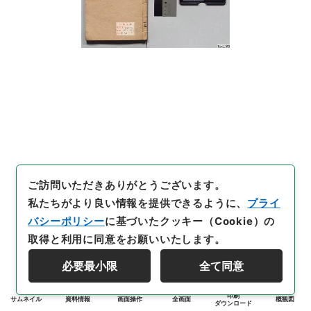
ご訪問いただきありがとうございます。
私たちがより良い情報を提供できるように、
プライ
バシーポリシー
に基づいたクッキー（Cookie）の
取得と利用に同意をお願いいたします。
必要最小限
全て同意
印刷
サムネイル
資料情報
画面操作
全画面
概観図
ダウンロード