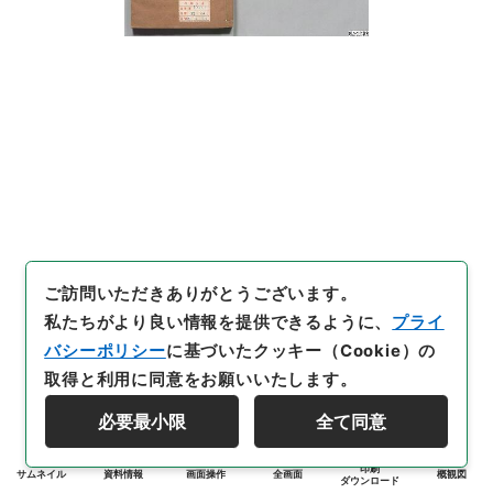
ご訪問いただきありがとうございます。
私たちがより良い情報を提供できるように、
プライ
バシーポリシー
に基づいたクッキー（Cookie）の
取得と利用に同意をお願いいたします。
必要最小限
全て同意
印刷
サムネイル
資料情報
画面操作
全画面
概観図
ダウンロード