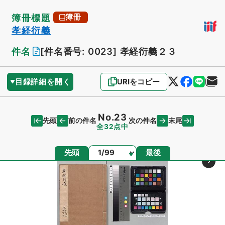
簿冊標題
簿冊
孝経衍義
件名
[件名番号: 0023]
孝経衍義２３
目録詳細を開く
URIをコピー
No.23
先頭
末尾
前の件名
次の件名
全32点中
ページ
先頭
最後