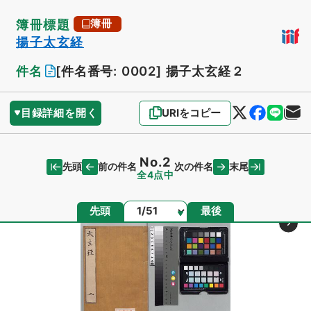
簿冊標題
簿冊
揚子太玄経
件名
[件名番号: 0002]
揚子太玄経２
目録詳細を開く
URIをコピー
No.2
先頭
末尾
前の件名
次の件名
全4点中
ページ
先頭
最後