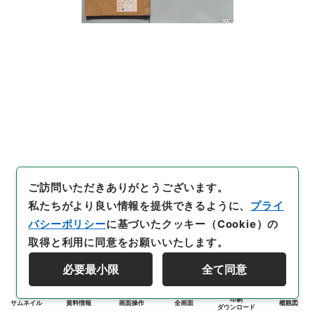
ご訪問いただきありがとうございます。
私たちがより良い情報を提供できるように、
プライ
バシーポリシー
に基づいたクッキー（Cookie）の
取得と利用に同意をお願いいたします。
必要最小限
全て同意
印刷
サムネイル
資料情報
画面操作
全画面
概観図
ダウンロード