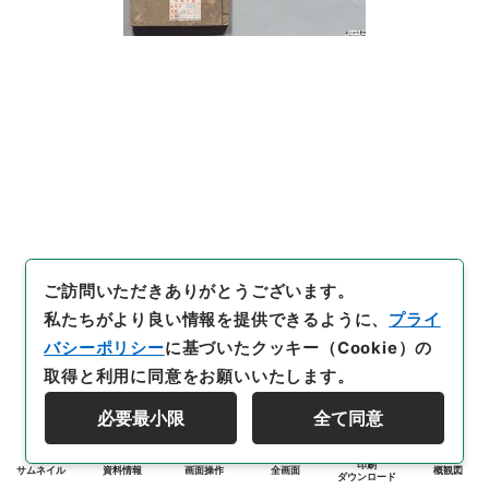
ご訪問いただきありがとうございます。
私たちがより良い情報を提供できるように、
プライ
バシーポリシー
に基づいたクッキー（Cookie）の
取得と利用に同意をお願いいたします。
必要最小限
全て同意
印刷
サムネイル
資料情報
画面操作
全画面
概観図
ダウンロード