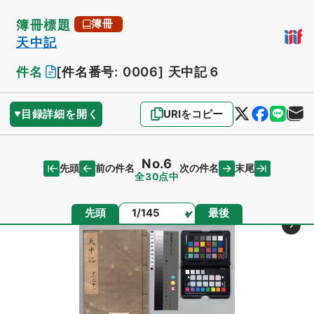
簿冊標題
簿冊
天中記
件名
[件名番号: 0006]
天中記６
目録詳細を開く
URIをコピー
No.6
先頭
末尾
前の件名
次の件名
全30点中
ページ
先頭
最後