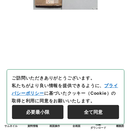
ご訪問いただきありがとうございます。
私たちがより良い情報を提供できるように、
プライ
バシーポリシー
に基づいたクッキー（Cookie）の
取得と利用に同意をお願いいたします。
必要最小限
全て同意
印刷
サムネイル
資料情報
画面操作
全画面
概観図
ダウンロード