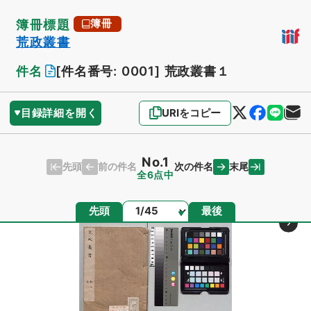
簿冊標題
簿冊
荒政叢書
件名
[件名番号: 0001]
荒政叢書１
目録詳細を開く
URIをコピー
No.1
先頭
末尾
前の件名
次の件名
全6点中
ページ
先頭
最後