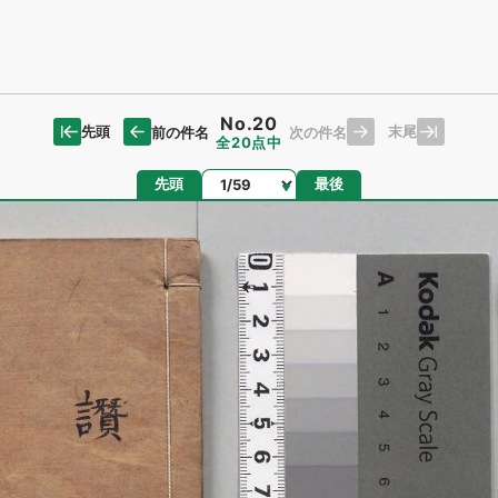
No.20
先頭
末尾
前の件名
次の件名
全20点中
ページ
先頭
最後