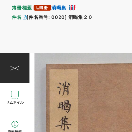
簿冊標題
消暍集
簿冊
件名
[件名番号: 0020]
消暍集２０
サムネイル
資料情報