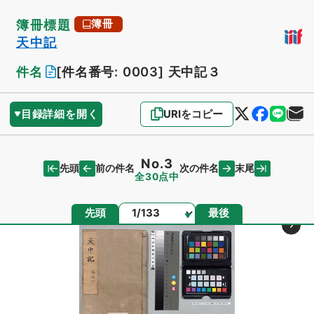
簿冊標題
簿冊
天中記
件名
[件名番号: 0003]
天中記３
目録詳細を開く
URIをコピー
No.3
先頭
末尾
前の件名
次の件名
全30点中
ページ
先頭
最後