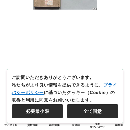
ご訪問いただきありがとうございます。
私たちがより良い情報を提供できるように、
プライ
バシーポリシー
に基づいたクッキー（Cookie）の
取得と利用に同意をお願いいたします。
必要最小限
全て同意
印刷
サムネイル
資料情報
画面操作
全画面
概観図
ダウンロード