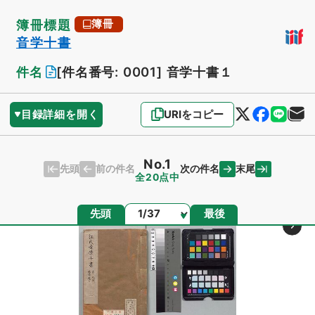
簿冊標題
簿冊
音学十書
件名
[件名番号: 0001]
音学十書１
目録詳細を開く
URIをコピー
No.1
先頭
末尾
前の件名
次の件名
全20点中
ページ
先頭
最後