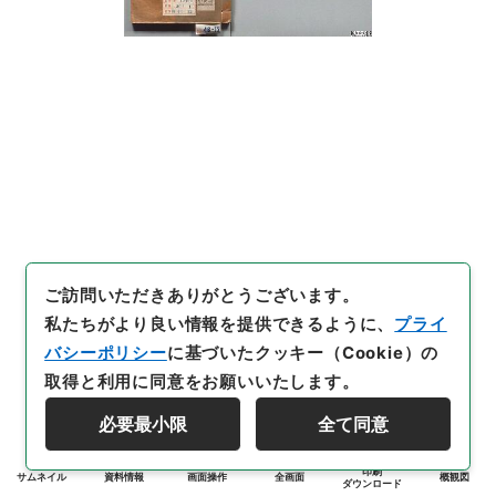
ご訪問いただきありがとうございます。
私たちがより良い情報を提供できるように、
プライ
バシーポリシー
に基づいたクッキー（Cookie）の
取得と利用に同意をお願いいたします。
必要最小限
全て同意
印刷
サムネイル
資料情報
画面操作
全画面
概観図
ダウンロード