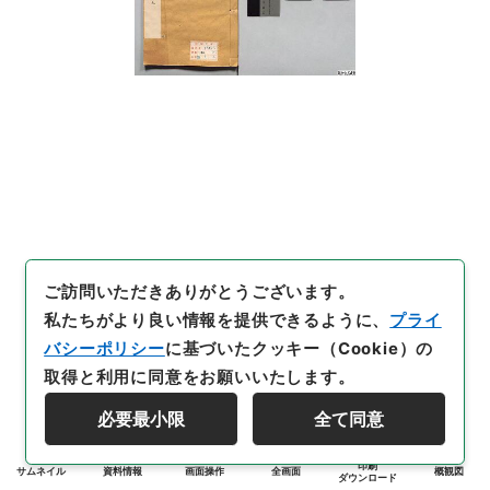
ご訪問いただきありがとうございます。
私たちがより良い情報を提供できるように、
プライ
バシーポリシー
に基づいたクッキー（Cookie）の
取得と利用に同意をお願いいたします。
必要最小限
全て同意
印刷
サムネイル
資料情報
画面操作
全画面
概観図
ダウンロード