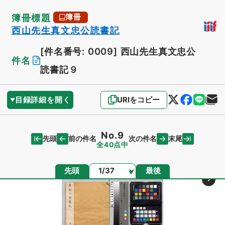
簿冊標題
簿冊
西山先生真文忠公読書記
[件名番号: 0009]
西山先生真文忠公
件名
読書記９
目録詳細を開く
URIをコピー
No.9
先頭
末尾
前の件名
次の件名
全40点中
ページ
先頭
最後