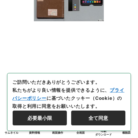
ご訪問いただきありがとうございます。
私たちがより良い情報を提供できるように、
プライ
バシーポリシー
に基づいたクッキー（Cookie）の
取得と利用に同意をお願いいたします。
必要最小限
全て同意
印刷
サムネイル
資料情報
画面操作
全画面
概観図
ダウンロード