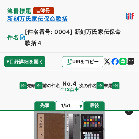
簿冊標題
簿冊
新刻万氏家伝保命歌括
[件名番号: 0004]
新刻万氏家伝保命
件名
歌括４
目録詳細を開く
URIをコピー
No.4
先頭
末尾
前の件名
次の件名
全12点中
ページ
先頭
最後