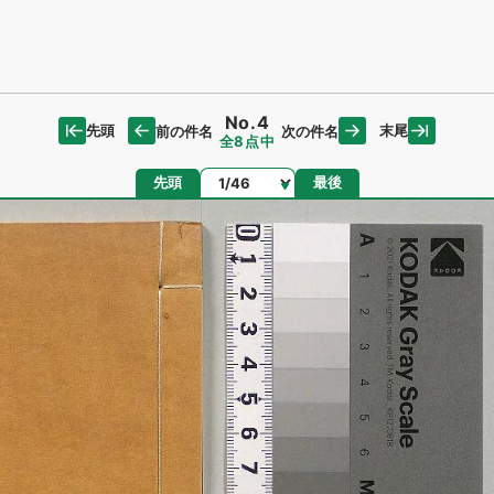
No.4
先頭
末尾
前の件名
次の件名
全8点中
ページ
先頭
最後