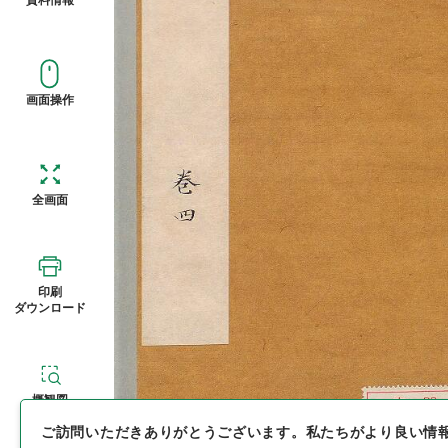
画面操作
全画面
印刷
ダウンロード
概観図
ご訪問いただきありがとうございます。
私たちがより良い情