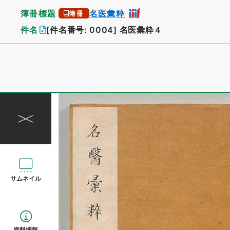
簿冊標題
名医彙粋
簿冊
件名
[件名番号: 0004]
名医彙粋４
サムネイル
資料情報