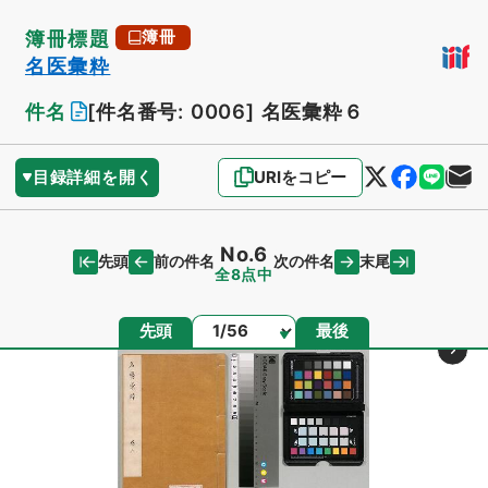
簿冊標題
簿冊
名医彙粋
件名
[件名番号: 0006]
名医彙粋６
目録詳細を開く
URIをコピー
No.6
先頭
末尾
前の件名
次の件名
全8点中
ページ
先頭
最後