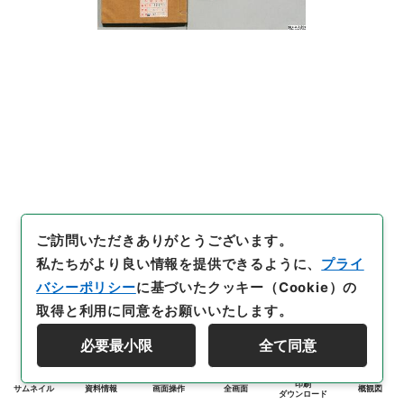
ご訪問いただきありがとうございます。
私たちがより良い情報を提供できるように、
プライ
バシーポリシー
に基づいたクッキー（Cookie）の
取得と利用に同意をお願いいたします。
必要最小限
全て同意
印刷
サムネイル
資料情報
画面操作
全画面
概観図
ダウンロード