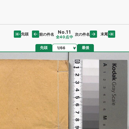
No.11
先頭
末尾
前の件名
次の件名
全40点中
ページ
先頭
最後