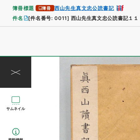
簿冊標題
西山先生真文忠公読書記
簿冊
件名
[件名番号: 0011]
西山先生真文忠公読書記１１
サムネイル
資料情報