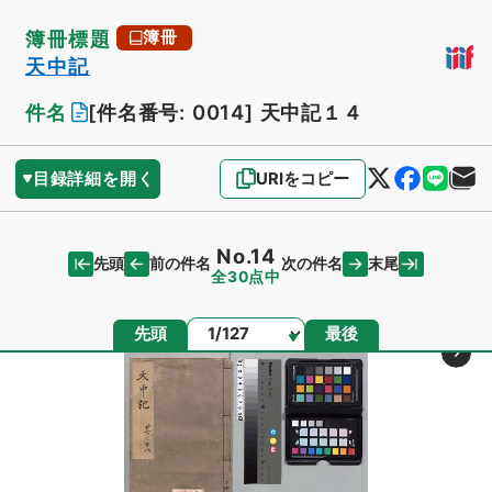
簿冊標題
簿冊
天中記
件名
[件名番号: 0014]
天中記１４
目録詳細を開く
URIをコピー
No.14
先頭
末尾
前の件名
次の件名
全30点中
ページ
先頭
最後