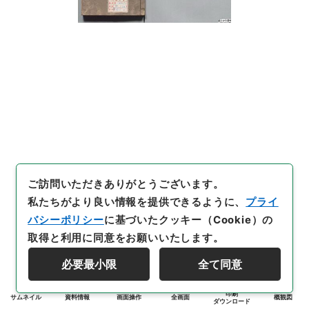
ご訪問いただきありがとうございます。
私たちがより良い情報を提供できるように、
プライ
バシーポリシー
に基づいたクッキー（Cookie）の
取得と利用に同意をお願いいたします。
必要最小限
全て同意
印刷
サムネイル
資料情報
画面操作
全画面
概観図
ダウンロード