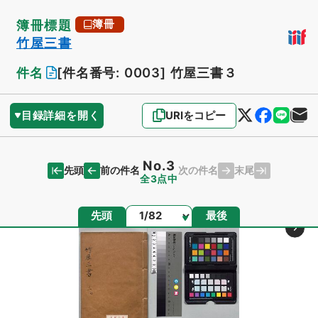
簿冊標題
簿冊
竹屋三書
件名
[件名番号: 0003]
竹屋三書３
目録詳細を開く
URIをコピー
No.3
先頭
末尾
前の件名
次の件名
全3点中
ページ
先頭
最後