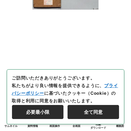
ご訪問いただきありがとうございます。
私たちがより良い情報を提供できるように、
プライ
バシーポリシー
に基づいたクッキー（Cookie）の
取得と利用に同意をお願いいたします。
必要最小限
全て同意
印刷
サムネイル
資料情報
画面操作
全画面
概観図
ダウンロード