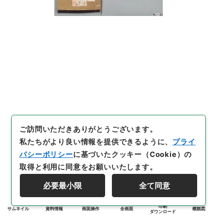
ご訪問いただきありがとうございます。
私たちがより良い情報を提供できるように、
プライ
バシーポリシー
に基づいたクッキー（Cookie）の
取得と利用に同意をお願いいたします。
必要最小限
全て同意
印刷
サムネイル
資料情報
画面操作
全画面
概観図
ダウンロード