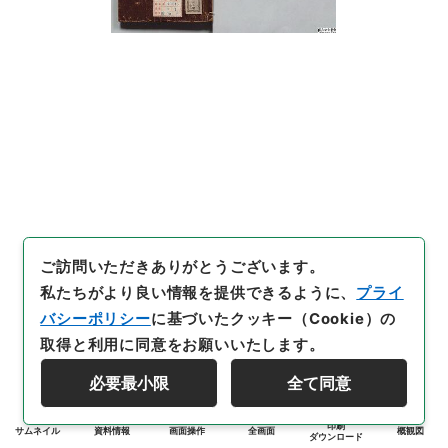
ご訪問いただきありがとうございます。
私たちがより良い情報を提供できるように、
プライ
バシーポリシー
に基づいたクッキー（Cookie）の
取得と利用に同意をお願いいたします。
必要最小限
全て同意
印刷
サムネイル
資料情報
画面操作
全画面
概観図
ダウンロード