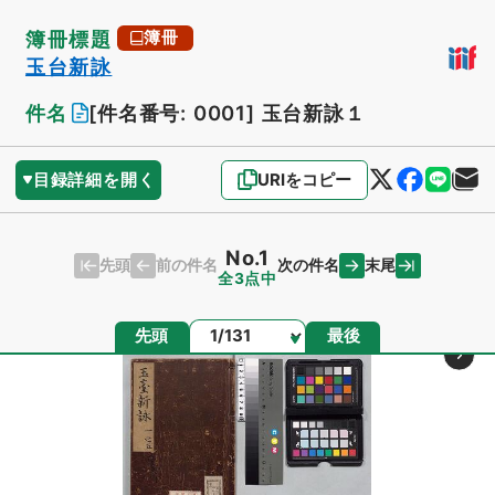
簿冊標題
簿冊
玉台新詠
件名
[件名番号: 0001]
玉台新詠１
目録詳細を開く
URIをコピー
No.1
先頭
末尾
前の件名
次の件名
全3点中
ページ
先頭
最後