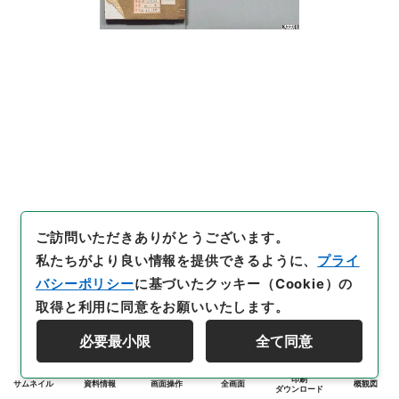
ご訪問いただきありがとうございます。
私たちがより良い情報を提供できるように、
プライ
バシーポリシー
に基づいたクッキー（Cookie）の
取得と利用に同意をお願いいたします。
必要最小限
全て同意
印刷
サムネイル
資料情報
画面操作
全画面
概観図
ダウンロード