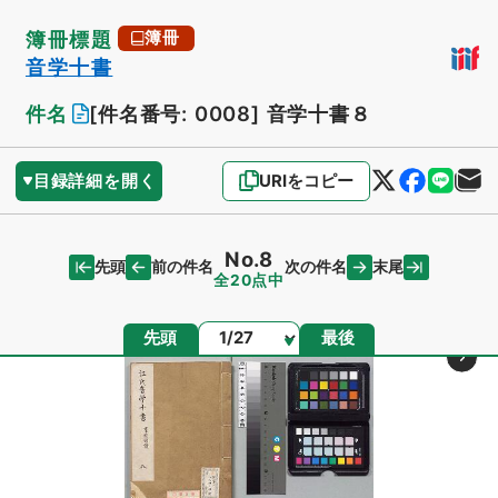
簿冊標題
簿冊
音学十書
件名
[件名番号: 0008]
音学十書８
目録詳細を開く
URIをコピー
No.8
先頭
末尾
前の件名
次の件名
全20点中
ページ
先頭
最後