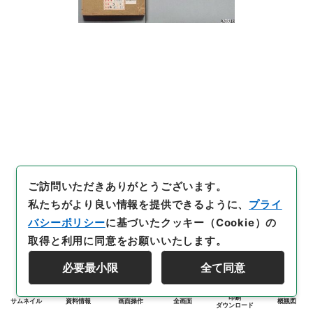
ご訪問いただきありがとうございます。
私たちがより良い情報を提供できるように、
プライ
バシーポリシー
に基づいたクッキー（Cookie）の
取得と利用に同意をお願いいたします。
必要最小限
全て同意
印刷
サムネイル
資料情報
画面操作
全画面
概観図
ダウンロード