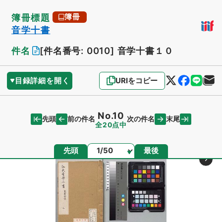
簿冊標題
簿冊
音学十書
件名
[件名番号: 0010]
音学十書１０
目録詳細を開く
URIをコピー
No.10
先頭
末尾
前の件名
次の件名
全20点中
ページ
先頭
最後