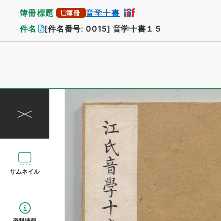
簿冊標題
音学十書
簿冊
件名
[件名番号: 0015]
音学十書１５
サムネイル
資料情報