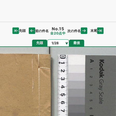
No.15
先頭
末尾
前の件名
次の件名
全20点中
ページ
先頭
最後