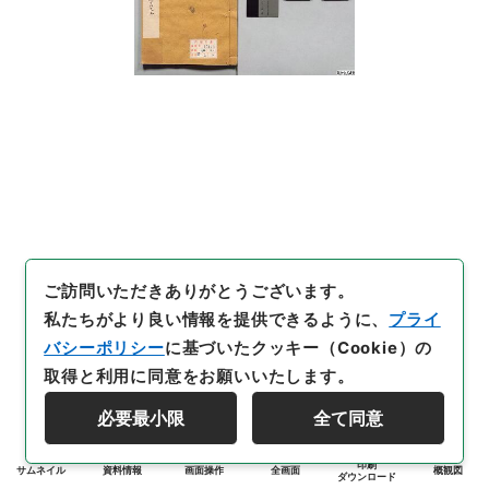
ご訪問いただきありがとうございます。
私たちがより良い情報を提供できるように、
プライ
バシーポリシー
に基づいたクッキー（Cookie）の
取得と利用に同意をお願いいたします。
必要最小限
全て同意
印刷
サムネイル
資料情報
画面操作
全画面
概観図
ダウンロード