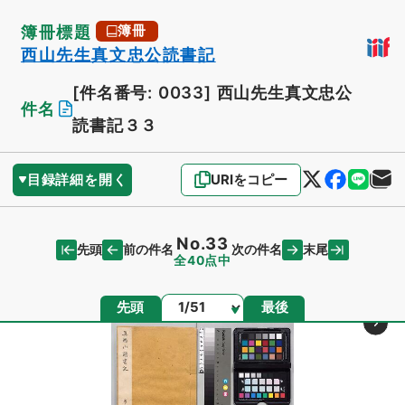
簿冊標題
簿冊
西山先生真文忠公読書記
[件名番号: 0033]
西山先生真文忠公
件名
読書記３３
目録詳細を開く
URIをコピー
No.33
先頭
末尾
前の件名
次の件名
全40点中
ページ
先頭
最後