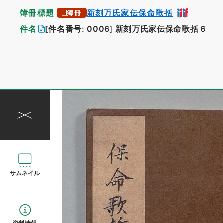
簿冊標題
新刻万氏家伝保命歌括
簿冊
件名
[件名番号: 0006]
新刻万氏家伝保命歌括６
サムネイル
資料情報