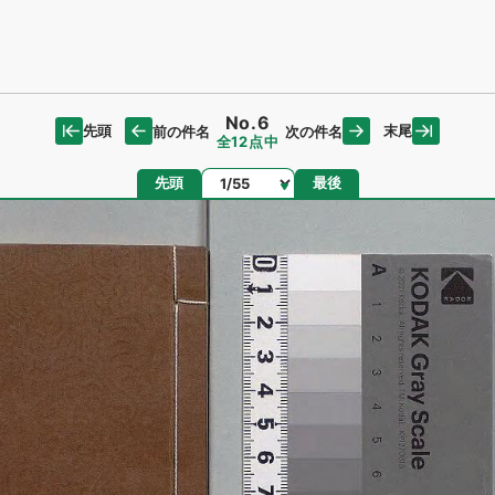
No.6
先頭
末尾
前の件名
次の件名
全12点中
ページ
先頭
最後