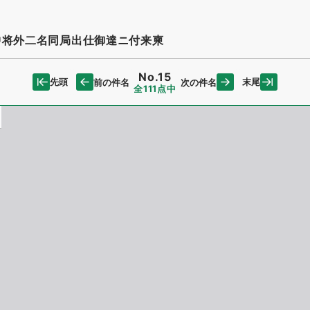
中将外二名同局出仕御達ニ付来柬
No.15
先頭
末尾
前の件名
次の件名
全111点中