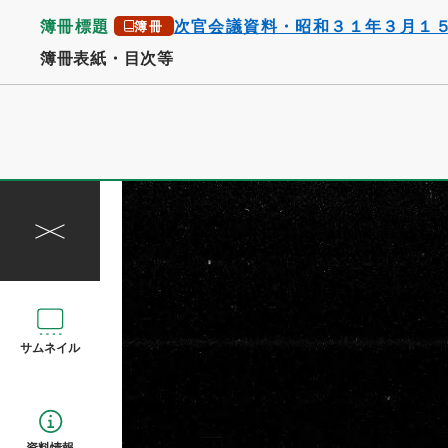
簿冊標題
次官会議資料・昭和３１年３月１
簿冊
簿冊表紙・目次等
サムネイル
資料情報