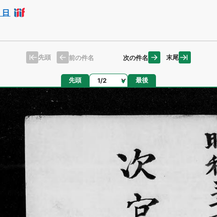
５日
先頭
末尾
前の件名
次の件名
ページ
先頭
最後