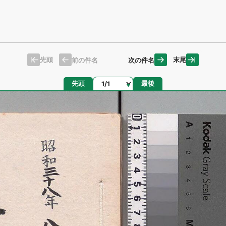
先頭
末尾
前の件名
次の件名
ページ
先頭
最後