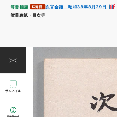
簿冊標題
次官会議 昭和38年8月29日
簿冊
簿冊表紙・目次等
サムネイル
資料情報