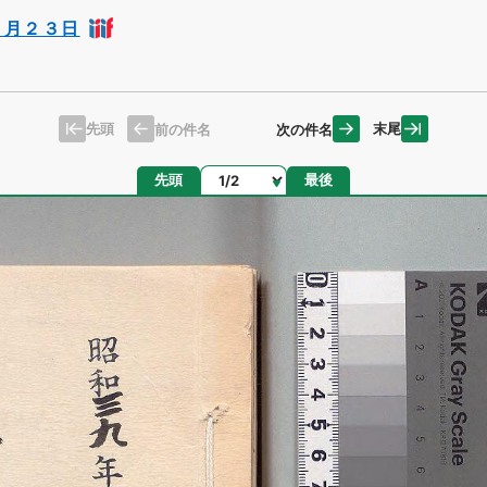
１月２３日
先頭
末尾
前の件名
次の件名
ページ
先頭
最後