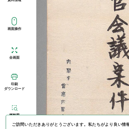
画面操作
全画面
印刷
ダウンロード
概観図
ご訪問いただきありがとうございます。
私たちがより良い情