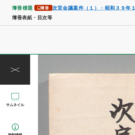
簿冊標題
次官会議案件（１）・昭和３９年
簿冊
簿冊表紙・目次等
サムネイル
資料情報