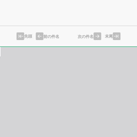
先頭
末尾
前の件名
次の件名