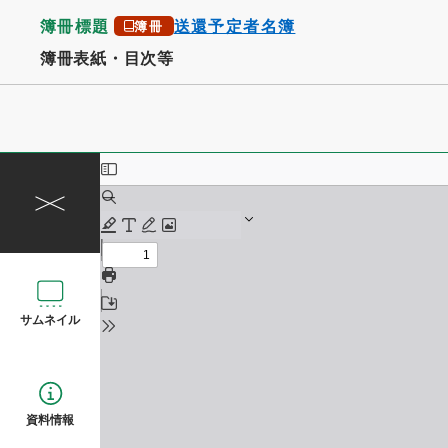
簿冊標題
送還予定者名簿
簿冊
簿冊表紙・目次等
サムネイル
資料情報