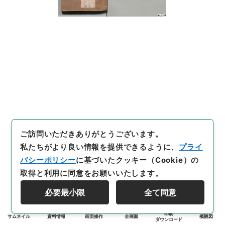
ご訪問いただきありがとうございます。
私たちがより良い情報を提供できるように、
プライ
バシーポリシー
に基づいたクッキー（Cookie）の
取得と利用に同意をお願いいたします。
必要最小限
全て同意
印刷
サムネイル
資料情報
画面操作
全画面
概観図
ダウンロード