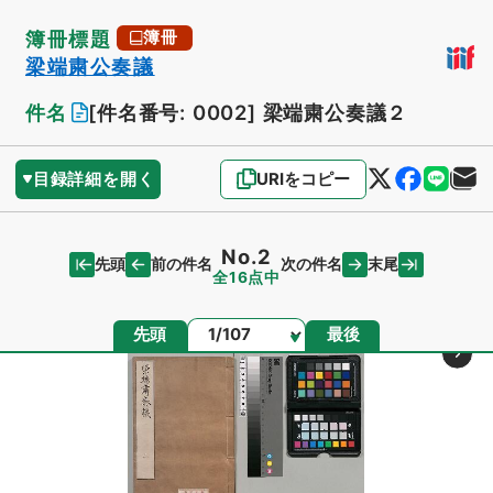
簿冊標題
簿冊
梁端粛公奏議
件名
[件名番号: 0002]
梁端粛公奏議２
目録詳細を開く
URIをコピー
No.2
先頭
末尾
前の件名
次の件名
全16点中
ページ
先頭
最後