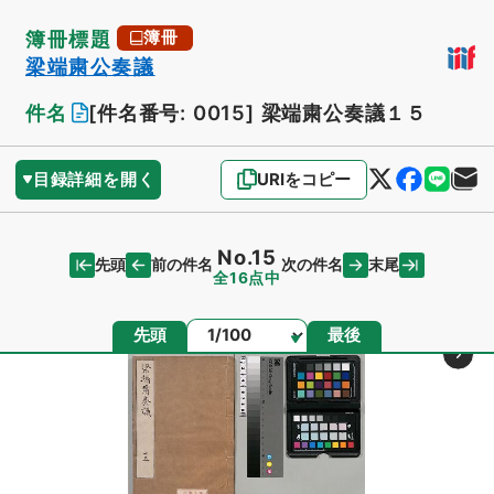
簿冊標題
簿冊
梁端粛公奏議
件名
[件名番号: 0015]
梁端粛公奏議１５
目録詳細を開く
URIをコピー
No.15
先頭
末尾
前の件名
次の件名
全16点中
ページ
先頭
最後