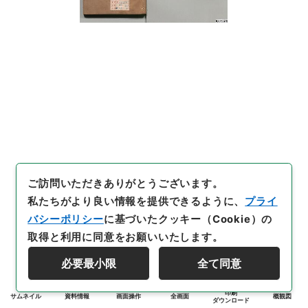
ご訪問いただきありがとうございます。
私たちがより良い情報を提供できるように、
プライ
バシーポリシー
に基づいたクッキー（Cookie）の
取得と利用に同意をお願いいたします。
必要最小限
全て同意
印刷
サムネイル
資料情報
画面操作
全画面
概観図
ダウンロード