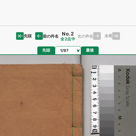
No.2
先頭
末尾
前の件名
次の件名
全2点中
ページ
先頭
最後