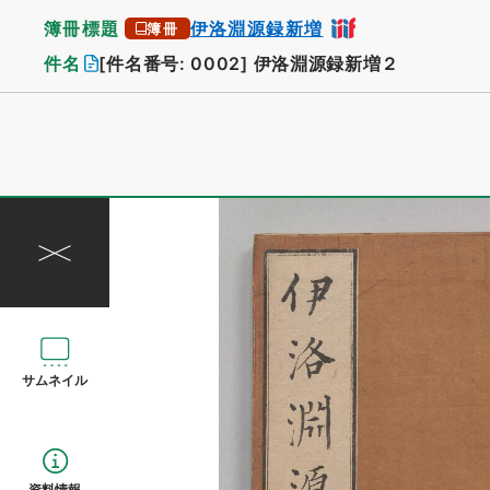
簿冊標題
伊洛淵源録新増
簿冊
件名
[件名番号: 0002]
伊洛淵源録新増２
サムネイル
資料情報