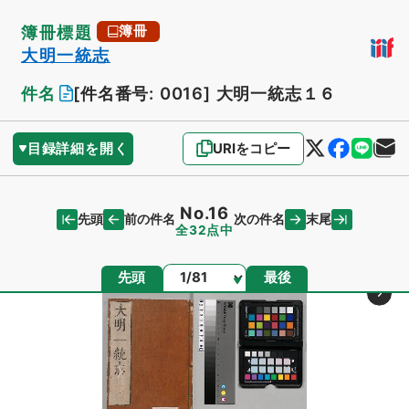
簿冊標題
簿冊
大明一統志
件名
[件名番号: 0016]
大明一統志１６
目録詳細を開く
URIをコピー
No.16
先頭
末尾
前の件名
次の件名
全32点中
ページ
先頭
最後