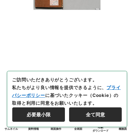
ご訪問いただきありがとうございます。
私たちがより良い情報を提供できるように、
プライ
バシーポリシー
に基づいたクッキー（Cookie）の
取得と利用に同意をお願いいたします。
必要最小限
全て同意
印刷
サムネイル
資料情報
画面操作
全画面
概観図
ダウンロード