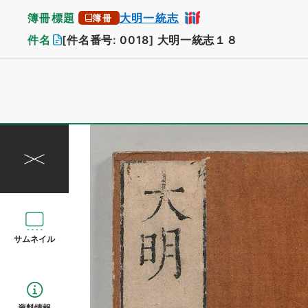
簿冊標題
大明一統志
簿冊
件名
[件名番号: 0018]
大明一統志１８
サムネイル
資料情報