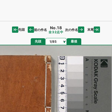
No.18
先頭
末尾
前の件名
次の件名
全32点中
ページ
先頭
最後