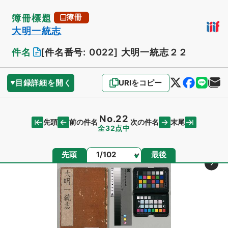
簿冊標題
簿冊
大明一統志
件名
[件名番号: 0022]
大明一統志２２
目録詳細を開く
URIをコピー
No.22
先頭
末尾
前の件名
次の件名
全32点中
ページ
先頭
最後