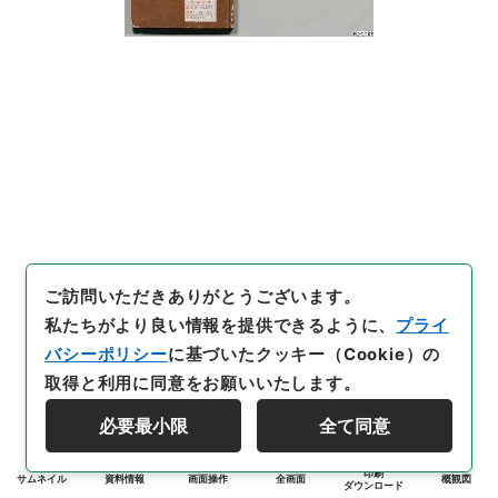
ご訪問いただきありがとうございます。
私たちがより良い情報を提供できるように、
プライ
バシーポリシー
に基づいたクッキー（Cookie）の
取得と利用に同意をお願いいたします。
必要最小限
全て同意
印刷
サムネイル
資料情報
画面操作
全画面
概観図
ダウンロード