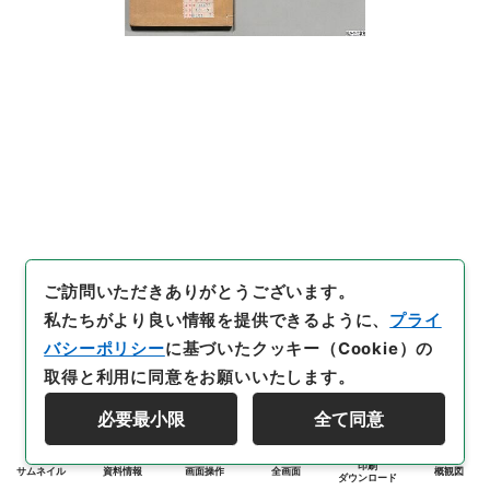
ご訪問いただきありがとうございます。
私たちがより良い情報を提供できるように、
プライ
バシーポリシー
に基づいたクッキー（Cookie）の
取得と利用に同意をお願いいたします。
必要最小限
全て同意
印刷
サムネイル
資料情報
画面操作
全画面
概観図
ダウンロード