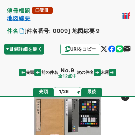
簿冊標題
簿冊
地図綜要
件名
[件名番号: 0009]
地図綜要９
目録詳細を開く
URIをコピー
No.9
先頭
末尾
前の件名
次の件名
全12点中
ページ
先頭
最後