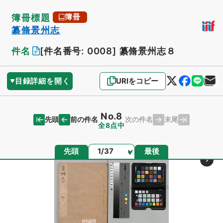
簿冊標題
簿冊
纂脩景州志
件名
[件名番号: 0008]
纂脩景州志８
目録詳細を開く
URIをコピー
No.8
先頭
末尾
前の件名
次の件名
全8点中
ページ
先頭
最後