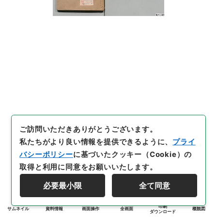
ご訪問いただきありがとうございます。
私たちがより良い情報を提供できるように、
プライ
バシーポリシー
に基づいたクッキー（Cookie）の
取得と利用に同意をお願いいたします。
必要最小限
全て同意
印刷
サムネイル
資料情報
画面操作
全画面
概観図
ダウンロード